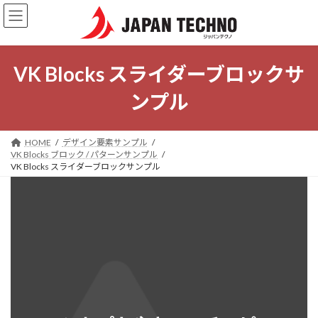
コ
ナ
ン
ビ
テ
ゲ
ン
ー
ツ
シ
VK Blocks スライダーブロックサ
へ
ョ
ス
ン
ンプル
キ
に
ッ
移
プ
動
HOME
デザイン要素サンプル
VK Blocks ブロック / パターンサンプル
VK Blocks スライダーブロックサンプル